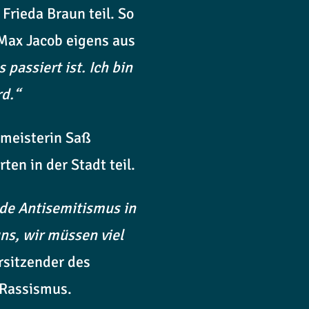
rieda Braun teil. So
 Max Jacob eigens aus
passiert ist. Ich bin
rd.“
rmeisterin Saß
en in der Stadt teil.
nde Antisemitismus in
ns, wir müssen viel
sitzender des
 Rassismus.