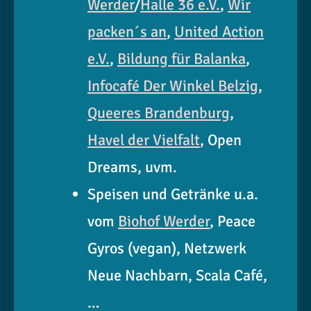
Werder
/
Halle 36 e.V.
,
Wir
packen´s an
,
United Action
e.V.
,
Bildung für Balanka
,
Infocafé Der Winkel Belzig
,
Queeres Brandenburg
,
Havel der Vielfalt
, Open
Dreams, uvm.
Speisen und Getränke u.a.
vom
Biohof Werder
, Peace
Gyros (vegan), Netzwerk
Neue Nachbarn, Scala Café,
…