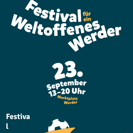
Festiva
l