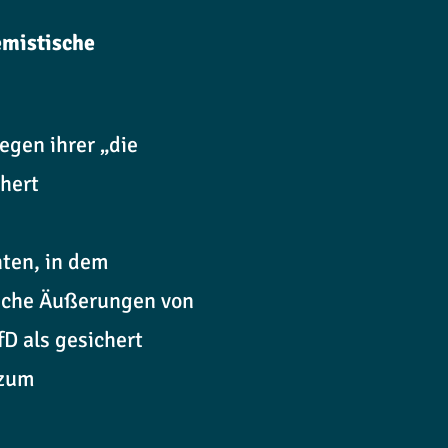
emistische
egen ihrer „die
hert
hten, in dem
tliche Äußerungen von
D als gesichert
 zum